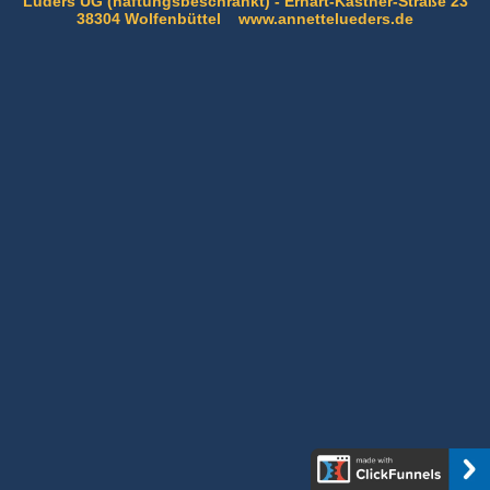
Lüders UG (haftungsbeschränkt) - Erhart-Kästner-Straße 23
38304 Wolfenbüttel www.annettelueders.de